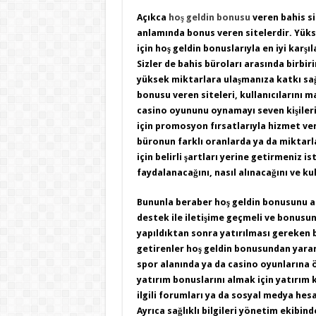
Açıkca
hoş geldin bonusu
veren bahis sit
anlamında bonus veren sitelerdir. Yükse
için hoş geldin bonuslarıyla en iyi karşı
Sizler de bahis büroları arasında birbir
yüksek miktarlara ulaşmanıza katkı sağl
bonusu veren siteleri, kullanıcılarını m
casino oyununu oynamayı seven kişileri
için promosyon fırsatlarıyla hizmet v
büronun farklı oranlarda ya da miktar
için belirli şartları yerine getirmeniz
faydalanacağını, nasıl alınacağını ve ku
Bununla beraber hoş geldin bonusunu al
destek ile iletişime geçmeli ve bonusun
yapıldıktan sonra yatırılması gereken ba
getirenler hoş geldin bonusundan yarar
spor alanında ya da casino oyunlarına 
yatırım bonuslarını almak için yatırım 
ilgili forumları ya da sosyal medya hesa
Ayrıca sağlıklı bilgileri yönetim ekibin