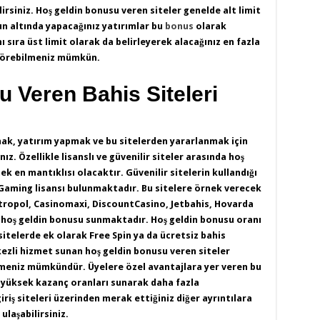
lirsiniz. Hoş geldin bonusu veren siteler genelde alt limit
nun altında yapacağınız yatırımlar bu
bonus
olarak
 sıra üst limit olarak da belirleyerek alacağınız en fazla
 görebilmeniz mümkün.
 Veren Bahis Siteleri
ak, yatırım yapmak ve bu sitelerden yararlanmak için
ız. Özellikle lisanslı ve güvenilir siteler arasında hoş
k en mantıklısı olacaktır. Güvenilir sitelerin kullandığı
Gaming lisansı bulunmaktadır. Bu sitelere örnek verecek
tropol, Casinomaxi, DiscountCasino, Jetbahis, Hovarda
ri hoş geldin bonusu sunmaktadır. Hoş geldin bonusu oranı
itelerde ek olarak Free Spin ya da ücretsiz bahis
kezli hizmet sunan hoş geldin bonusu veren siteler
meniz mümkündür. Üyelere özel avantajlara yer veren bu
a yüksek kazanç oranları sunarak daha fazla
riş siteleri üzerinden merak ettiğiniz diğer ayrıntılara
ulaşabilirsiniz.