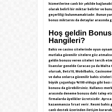
hizmetlerine canlı bir şekilde bağlanabi
olarak belirli bir miktar belirler ve bu
geçerliliği bulunmamaktadır. Bunun yanı
bonus miktarını da detaylar arasında
Hoş geldin Bonusu
Hangileri?
Bahis ve casino sitelerinde oyun oynam
mutlaka güvenilir sitelere göz atmalısın
geldin bonusu veren siteleri tercih etme
lisanslar genelde Curacao ya da Malta 
olursak, Bets10, Mobilbahis, Casinome
ve daha onlarca güvenilir bahis sitele
büyük çoğunluğu %100 olduğu gibi bazı s
bonusu da görebilirsiniz. Kullanıcı mer
arasında deneme bonusu dahi talep et
firmalarda üyelikler ücretsizdir. Ayrıc
kazanmanıza fırsat verir. Resmi bahis gi
canlı destek üzerinden iletişim kurarak 