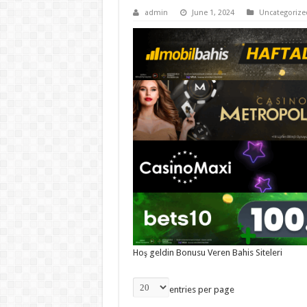
admin
June 1, 2024
Uncategorize
Hoş geldin Bonusu Veren Bahis Siteleri
entries per page