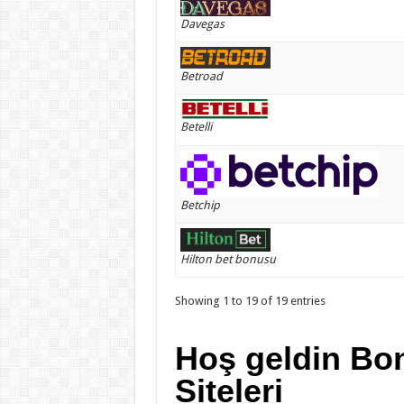
Davegas
Betroad
Betelli
Betchip
Hilton bet bonusu
Showing 1 to 19 of 19 entries
Hoş geldin Bo
Siteleri