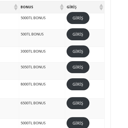
BONUS
GİRİŞ
GİRİŞ
5000TL BONUS
GİRİŞ
500TL BONUS
GİRİŞ
3000TL BONUS
GİRİŞ
5050TL BONUS
GİRİŞ
8000TL BONUS
GİRİŞ
6500TL BONUS
GİRİŞ
5000TL BONUS