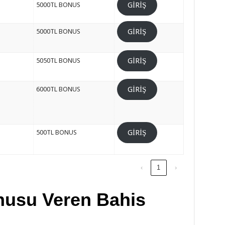
GİRİŞ
5000TL BONUS
GİRİŞ
5000TL BONUS
GİRİŞ
5050TL BONUS
GİRİŞ
6000TL BONUS
GİRİŞ
500TL BONUS
‹
1
›
nusu Veren Bahis