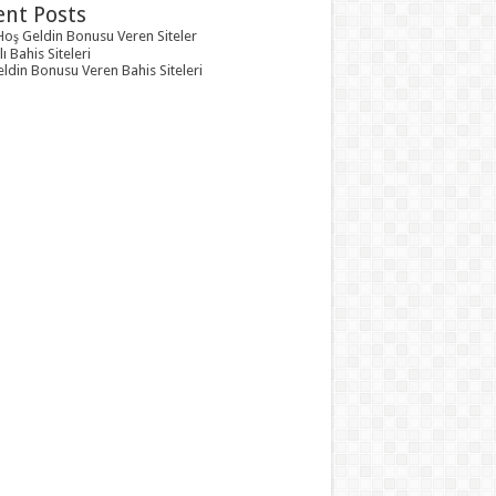
ent Posts
oş Geldin Bonusu Veren Siteler
lı Bahis Siteleri
ldin Bonusu Veren Bahis Siteleri