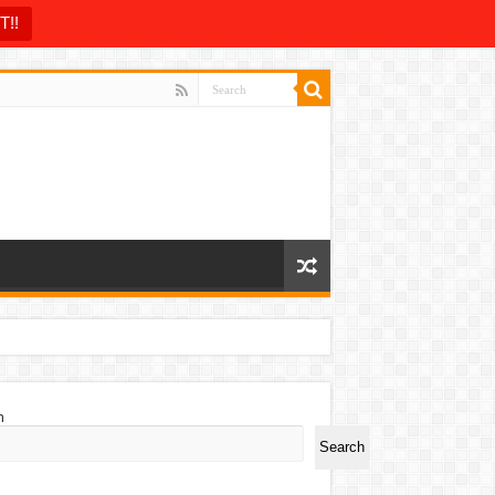
!!
h
Search