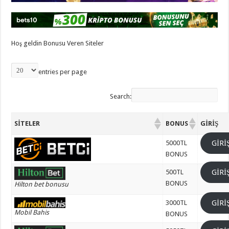
Hoş geldin Bonusu Veren Siteler
entries per page
Search:
SİTELER
BONUS
GİRİŞ
GİRİ
5000TL
BONUS
GİRİ
500TL
BONUS
Hilton bet bonusu
GİRİ
3000TL
Mobil Bahis
BONUS