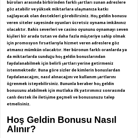
büroları arasında birbirinden farklı şartları sunan adreslere
göz atabilir ve yüksek miktarlara ulaşmanıza katkı
sağlayacak olan destekleri görebilirsiniz. Hoş geldin bonusu
veren siteler sayesinde oyunları ücretsiz oynama imkânınız
olacaktır. Bahis severleri ve casino oyununu oynamayı seven
kişileri bir arada tutan ve daha fazla müşteriye sahip olmak
için promosyon fırsatlarıyla hizmet veren adreslere göz
atmanız mümkün olacaktır. Her büronun farklı oranlarda ya
da miktarlarda sunduğu hoş geldin bonuslarından
faydalanabilmek için belirli şartları yerine getirmeniz
istenmektedir. Buna göre sizler de kimlerin bonuslardan
faydalanacağını, nasıl alınacağını ve kullanım şartlarını
öğrenmek isteyebilirsiniz. Bununla beraber hoş geldin
bonusunu alabilmek için mutlaka ilk yatırımınız sonrasında
canlı destek ile iletişime geçmeli ve bonusunuzu talep
etmelisiniz.
Hoş Geldin Bonusu Nasıl
Alınır?