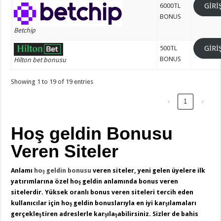
GİRİ
6000TL
BONUS
Betchip
GİRİ
500TL
BONUS
Hilton bet bonusu
Showing 1 to 19 of 19 entries
‹
1
›
Hoş geldin Bonusu
Veren Siteler
Anlamı
hoş geldin bonusu
veren siteler, yeni gelen üyelere ilk
yatırımlarına özel hoş geldin anlamında bonus veren
sitelerdir. Yüksek oranlı bonus veren siteleri tercih eden
kullanıcılar için hoş geldin bonuslarıyla en iyi karşılamaları
gerçekleştiren adreslerle karşılaşabilirsiniz. Sizler de bahis