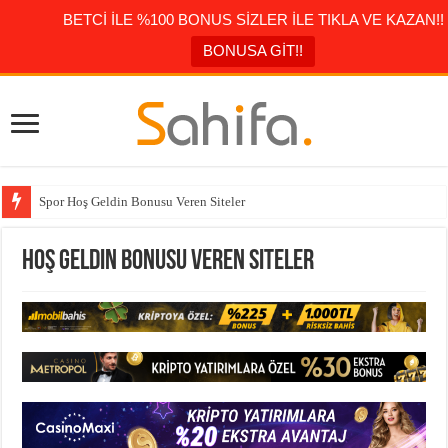
BETCİ İLE %100 BONUS SİZLER İLE TIKLA VE KAZAN!!
BONUSA GİT!!
Spor Hoş Geldin Bonusu Veren Siteler
Lisanslı Bahis Siteleri
Hoş geldin Bonusu Veren Siteler