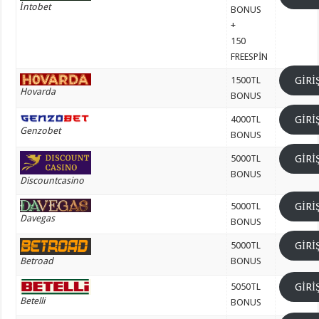
İntobet
BONUS
+
150
FREESPİN
GİRİ
1500TL
Hovarda
BONUS
GİRİ
4000TL
Genzobet
BONUS
GİRİ
5000TL
BONUS
Discountcasino
GİRİ
5000TL
Davegas
BONUS
GİRİ
5000TL
Betroad
BONUS
GİRİ
5050TL
Betelli
BONUS