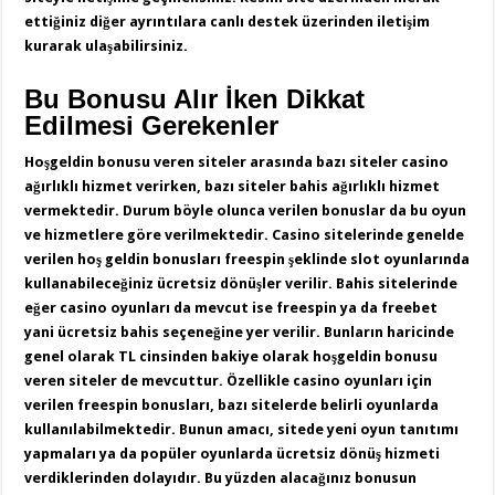
ettiğiniz diğer ayrıntılara canlı destek üzerinden iletişim
kurarak ulaşabilirsiniz.
Bu Bonusu Alır İken Dikkat
Edilmesi Gerekenler
Hoşgeldin bonusu veren siteler arasında bazı siteler casino
ağırlıklı hizmet verirken, bazı siteler bahis ağırlıklı hizmet
vermektedir. Durum böyle olunca verilen bonuslar da bu oyun
ve hizmetlere göre verilmektedir. Casino sitelerinde genelde
verilen hoş geldin bonusları freespin şeklinde slot oyunlarında
kullanabileceğiniz ücretsiz dönüşler verilir. Bahis sitelerinde
eğer casino oyunları da mevcut ise freespin ya da freebet
yani ücretsiz bahis seçeneğine yer verilir. Bunların haricinde
genel olarak TL cinsinden bakiye olarak hoşgeldin bonusu
veren siteler de mevcuttur. Özellikle casino oyunları için
verilen freespin bonusları, bazı sitelerde belirli oyunlarda
kullanılabilmektedir. Bunun amacı, sitede yeni oyun tanıtımı
yapmaları ya da popüler oyunlarda ücretsiz dönüş hizmeti
verdiklerinden dolayıdır. Bu yüzden alacağınız bonusun