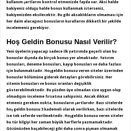
kullanım şartlarını kontrol etmenizde fayda var. Aksi halde
bakiyeniz olduğu halde bonus kullanmak isterseniz,
bakiyenizden eksilecektir. Bu gibi aksaklıkların olmaması için
her daim alacağınız bonusların kurallarını dikkatli bir şekilde
incelemeniz gerekiyor.
Hoş Geldin Bonusu Nasıl Verilir?
Yeni üyelerin yapacağı sadece ilk yatırımda geçerli olan bu
bonuslar dışında da birçok bonus yer almaktadır. Yatırım
bonusları, deneme bonusları, kayıp bonusları ve daha fazlası
için bulunmaktadır. Hoşgeldin bonusu veren siteler üzerinden
bonuslar bölümüne giderek detayları görebilirsiniz. Her
sitenin bonusları ve bonus oranları değişiklik
gösterebilmektedir. Bu yüzden üye olmadan size uygun olup
olmadığını inceleme fırsatına sahipsiniz. Ancak dikkat
etmeniz gereken nokta, bonusların şartlarıdır. Bazı sitelerde
hoş geldin bonusu 3 kademeli olarak verilirken, bazı sitelerde
ise tek seferde verilmektedir. Hoşgeldin bonusu veren siteler
bu tür bilgiyi her zaman büyük harflerle yazmamaktadır.
Gözünüzden kaçabileceği gibi daha sonra pişman olmamak